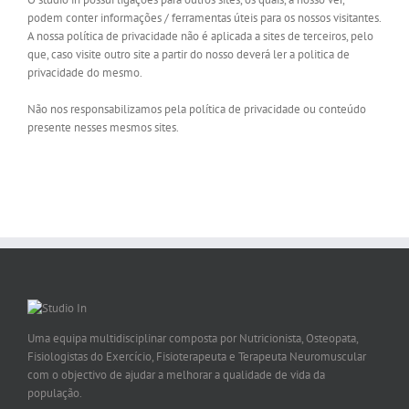
podem conter informações / ferramentas úteis para os nossos visitantes.
A nossa política de privacidade não é aplicada a sites de terceiros, pelo
que, caso visite outro site a partir do nosso deverá ler a politica de
privacidade do mesmo.
Não nos responsabilizamos pela política de privacidade ou conteúdo
presente nesses mesmos sites.
Uma equipa multidisciplinar composta por Nutricionista, Osteopata,
Fisiologistas do Exercício, Fisioterapeuta e Terapeuta Neuromuscular
com o objectivo de ajudar a melhorar a qualidade de vida da
população.