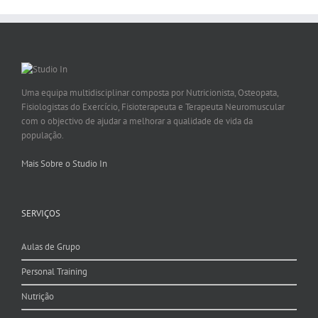
Uma equipa multidisciplinar composta por Nutricionista, Osteopata,
Fisiologistas do Exercício, Fisioterapeuta e Terapeuta Neuromuscular
com o objectivo de ajudar a melhorar a qualidade de vida da
população.
Mais Sobre o Studio In
SERVIÇOS
Aulas de Grupo
Personal Training
Nutrição