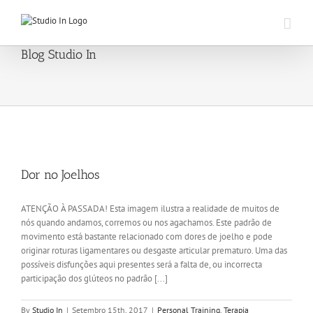
Skip
to
content
Blog Studio In
Dor no Joelhos
ATENÇÃO À PASSADA! Esta imagem ilustra a realidade de muitos de
nós quando andamos, corremos ou nos agachamos. Este padrão de
movimento está bastante relacionado com dores de joelho e pode
originar roturas ligamentares ou desgaste articular prematuro. Uma das
possíveis disfunções aqui presentes será a falta de, ou incorrecta
participação dos glúteos no padrão [...]
By
Studio In
|
Setembro 15th, 2017
|
Personal Training
,
Terapia