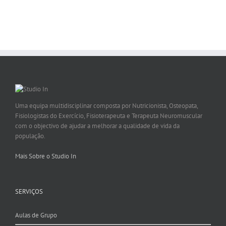
Uma equipa multidisciplinar composta por Nutricionista, Osteopata,
Fisiologistas do Exercício, Fisioterapeuta e Terapeuta Neuromuscular
com o objectivo de ajudar a melhorar a qualidade de vida da
população.
Mais Sobre o Studio In
SERVIÇOS
Aulas de Grupo