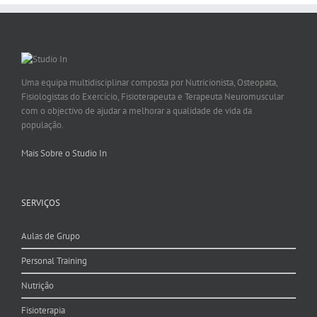
Uma equipa multidisciplinar composta por Nutricionista, Osteopata,
Fisiologistas do Exercício, Fisioterapeuta e Terapeuta Neuromuscular
com o objectivo de ajudar a melhorar a qualidade de vida da
população.
Mais Sobre o Studio In
SERVIÇOS
Aulas de Grupo
Personal Training
Nutrição
Fisioterapia