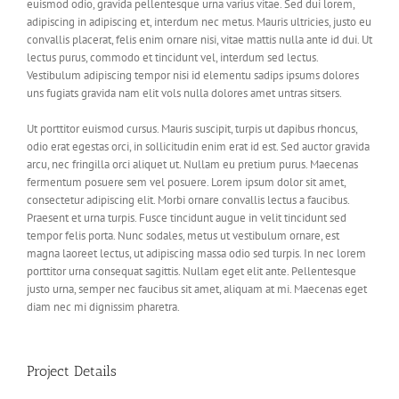
euismod odio, gravida pellentesque urna varius vitae. Sed dui lorem,
adipiscing in adipiscing et, interdum nec metus. Mauris ultricies, justo eu
convallis placerat, felis enim ornare nisi, vitae mattis nulla ante id dui. Ut
lectus purus, commodo et tincidunt vel, interdum sed lectus.
Vestibulum adipiscing tempor nisi id elementu sadips ipsums dolores
uns fugiats gravida nam elit vols nulla dolores amet untras sitsers.
Ut porttitor euismod cursus. Mauris suscipit, turpis ut dapibus rhoncus,
odio erat egestas orci, in sollicitudin enim erat id est. Sed auctor gravida
arcu, nec fringilla orci aliquet ut. Nullam eu pretium purus. Maecenas
fermentum posuere sem vel posuere. Lorem ipsum dolor sit amet,
consectetur adipiscing elit. Morbi ornare convallis lectus a faucibus.
Praesent et urna turpis. Fusce tincidunt augue in velit tincidunt sed
tempor felis porta. Nunc sodales, metus ut vestibulum ornare, est
magna laoreet lectus, ut adipiscing massa odio sed turpis. In nec lorem
porttitor urna consequat sagittis. Nullam eget elit ante. Pellentesque
justo urna, semper nec faucibus sit amet, aliquam at mi. Maecenas eget
diam nec mi dignissim pharetra.
Project Details