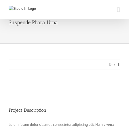
Skip
to
content
Suspende Phara Urna
Next
View
Larger
Image
Project Description
Lorem ipsum dolor sit amet, consectetur adipiscing elit. Nam viverra