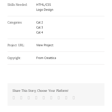
HTML/CSS
Skills Needed:
Logo Design
Cat 2
Categories:
Cat 3
Cat 4
View Project
Project URL:
From Creattica
Copyright:
Share This Story, Choose Your Platform!
Facebook
Twitter
LinkedIn
Reddit
Google+
Tumblr
Pinterest
Vk
Email