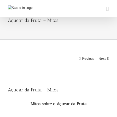
Skip
to
content
Açucar da Fruta – Mitos
Previous
Next
View
Larger
Açucar da Fruta – Mitos
Image
Mitos sobre o Açucar da Fruta