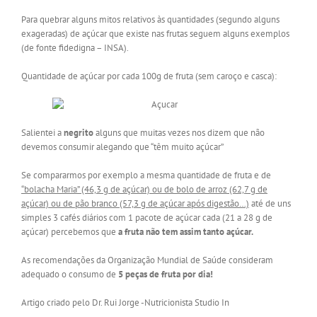
Para quebrar alguns mitos relativos às quantidades (segundo alguns
exageradas) de açúcar que existe nas frutas seguem alguns exemplos
(de fonte fidedigna – INSA).
Quantidade de açúcar por cada 100g de fruta (sem caroço e casca):
Salientei a
negrito
alguns que muitas vezes nos dizem que não
devemos consumir alegando que “têm muito açúcar”
Se compararmos por exemplo a mesma quantidade de fruta e de
“bolacha Maria” (46,3 g de açúcar) ou de bolo de arroz (62,7 g de
açúcar) ou de pão branco (57,3 g de açúcar após digestão…)
até de uns
simples 3 cafés diários com 1 pacote de açúcar cada (21 a 28 g de
açúcar) percebemos que
a fruta não tem assim tanto açúcar.
As recomendações da Organização Mundial de Saúde consideram
adequado o consumo de
5 peças de fruta por dia!
Artigo criado pelo Dr. Rui Jorge -Nutricionista Studio In