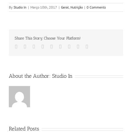
By
Studio In
|
Março 10th, 2017
|
Geral
,
Nutrição
|
0 Comments
Share This Story, Choose Your Platform!
Facebook
Twitter
LinkedIn
Reddit
Google+
Tumblr
Pinterest
Vk
Email
About the Author:
Studio In
Related Posts