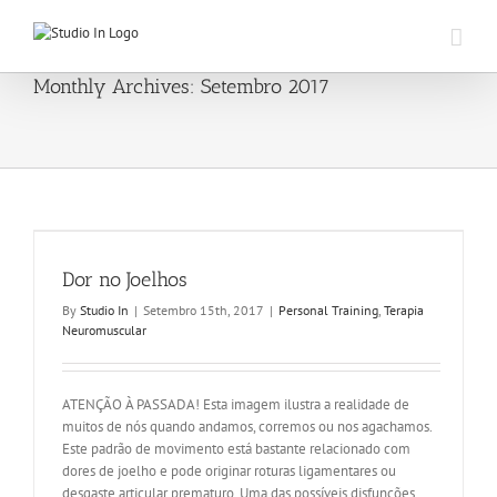
Skip
to
content
Monthly Archives:
Setembro 2017
Dor no Joelhos
By
Studio In
|
Setembro 15th, 2017
|
Personal Training
,
Terapia
Neuromuscular
ATENÇÃO À PASSADA! Esta imagem ilustra a realidade de
muitos de nós quando andamos, corremos ou nos agachamos.
Este padrão de movimento está bastante relacionado com
dores de joelho e pode originar roturas ligamentares ou
desgaste articular prematuro. Uma das possíveis disfunções