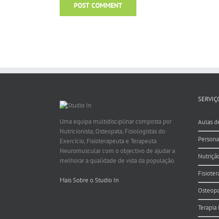
SERVIÇ
Uma equipa multidisciplinar composta por
Aulas d
Nutricionista, Osteopata, Fisiologistas do
Persona
Exercício, Fisioterapeuta e Terapeuta
Neuromuscular com o objectivo de ajudar a
Nutriçã
melhorar a qualidade de vida da população.
Fisioter
Mais Sobre o Studio In
Osteopa
Terapia