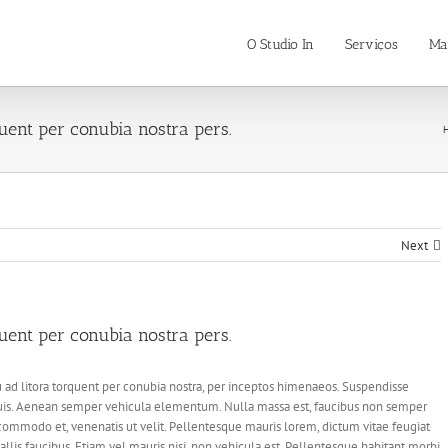
O Studio In
Serviços
Ma
quent per conubia nostra pers.
Next
quent per conubia nostra pers.
qu ad litora torquent per conubia nostra, per inceptos himenaeos. Suspendisse
uis. Aenean semper vehicula elementum. Nulla massa est, faucibus non semper
 commodo et, venenatis ut velit. Pellentesque mauris lorem, dictum vitae feugiat
allis faucibus. Etiam vel mauris nisi, non vehicula est. Pellentesque habitant morbi