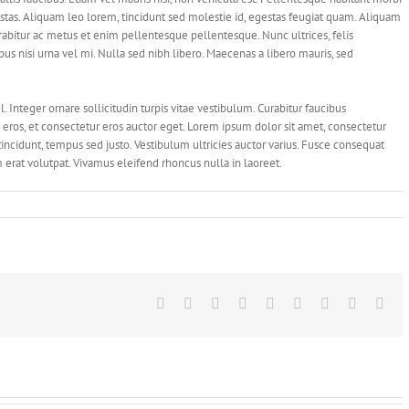
stas. Aliquam leo lorem, tincidunt sed molestie id, egestas feugiat quam. Aliquam
bitur ac metus et enim pellentesque pellentesque. Nunc ultrices, felis
us nisi urna vel mi. Nulla sed nibh libero. Maecenas a libero mauris, sed
. Integer ornare sollicitudin turpis vitae vestibulum. Curabitur faucibus
eros, et consectetur eros auctor eget. Lorem ipsum dolor sit amet, consectetur
 tincidunt, tempus sed justo. Vestibulum ultricies auctor varius. Fusce consequat
am erat volutpat. Vivamus eleifend rhoncus nulla in laoreet.
Facebook
Twitter
LinkedIn
Reddit
Google+
Tumblr
Pinterest
Vk
Ema