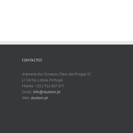
CONTACTOS
Alameda dos Oceanos, Pátio das Pirogas 1C
LJ 54/56, Lisboa, Portugal
Mobile: +351 916 807 077
Email:
info@studioin.pt
Web:
studioin.pt