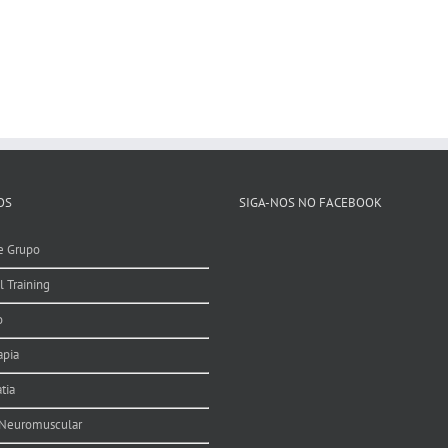
OS
SIGA-NOS NO FACEBOOK
e Grupo
l Training
o
apia
tia
 Neuromuscular