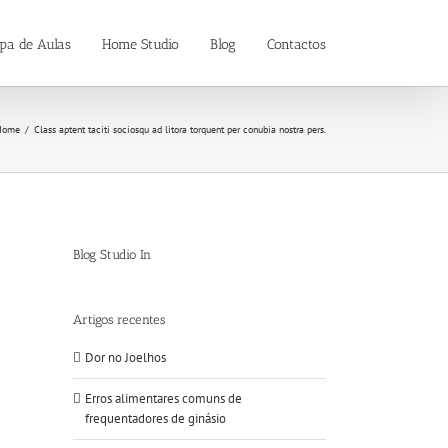
pa de Aulas
Home Studio
Blog
Contactos
Home
/
Class aptent taciti sociosqu ad litora torquent per conubia nostra pers.
Blog Studio In
Artigos recentes
Dor no Joelhos
Erros alimentares comuns de
frequentadores de ginásio