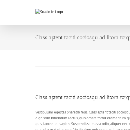
Skip
to
content
Class aptent taciti sociosqu ad litora tor
Class aptent taciti sociosqu ad litora tor
Vestibulum egestas pharetra felis. Class aptent taciti socios
dignissim bibendum lectus, quis ornare tortor elementum q
quis, laoreet et sapien. Suspendisse massa odio, aliquet nec
quis, placerat vitae eros. Vestibulum quis purus vel urna conv