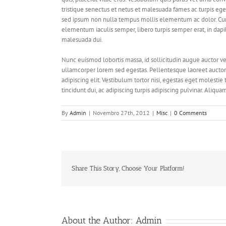
tristique senectus et netus et malesuada fames ac turpis ege
sed ipsum non nulla tempus mollis elementum ac dolor. Cura
elementum iaculis semper, libero turpis semper erat, in dapib
malesuada dui.
Nunc euismod lobortis massa, id sollicitudin augue auctor vel
ullamcorper lorem sed egestas. Pellentesque laoreet auctor 
adipiscing elit. Vestibulum tortor nisi, egestas eget molestie
tincidunt dui, ac adipiscing turpis adipiscing pulvinar. Aliqu
By
Admin
|
Novembro 27th, 2012
|
Misc
|
0 Comments
Share This Story, Choose Your Platform!
About the Author:
Admin