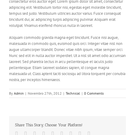
consectetur eros auctor eget. Lorem ipsum dolor sit amet, consectetur
adipiscing elit. Vestibulum tortor nisi, egestas eget molestie tincidunt,
tempus sed justo. Vestibulum ultricies auctor varius. Fusce consequat
tincidunt dui, ac adipiscing turpis adipiscing pulvinar. Aliquam erat
volutpat. Vivamus eleifend rhoncus nulla in laoreet.
Aliquam commodo gravida magna eget tincidunt. Fusce nisi augue,
malesuada in commodo quis, euismod quis orci. Integer vitae nisl non
augue ullamcorper blandit. Donec vitae nibh ipsum, vitae semper orci.
Nunc sed elit in nulla auctor imperdiet. Ut a nisl sit amet odio accumsan
laoreet. Sed pharetra lectus in arcu pellentesque et iaculis justo
pellentesque. Etiam laoreet sodales sapien, id congue magna
malesuada ut. Class aptent taciti sociosqu ad litora torquent per conubia
nostra, per inceptos himenaeos.
By
Admin
|
Novembro 27th, 2012
|
Technical
|
0 Comments
Share This Story, Choose Your Platform!
Facebook
Twitter
LinkedIn
Reddit
Google+
Tumblr
Pinterest
Vk
Email