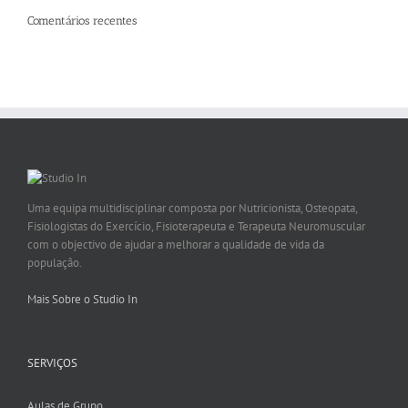
Comentários recentes
Uma equipa multidisciplinar composta por Nutricionista, Osteopata,
Fisiologistas do Exercício, Fisioterapeuta e Terapeuta Neuromuscular
com o objectivo de ajudar a melhorar a qualidade de vida da
população.
Mais Sobre o Studio In
SERVIÇOS
Aulas de Grupo